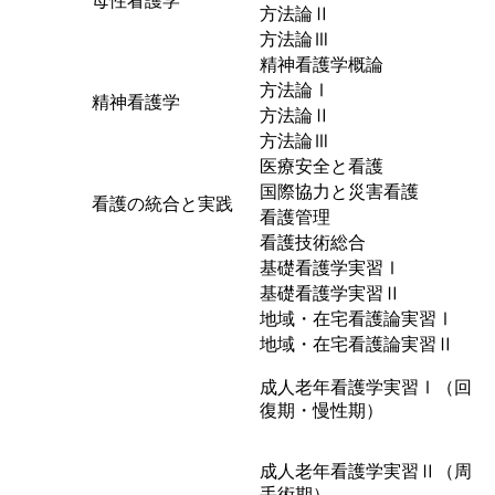
母性看護学
方法論Ⅱ
方法論Ⅲ
精神看護学概論
方法論Ⅰ
精神看護学
方法論Ⅱ
方法論Ⅲ
医療安全と看護
国際協力と災害看護
看護の統合と実践
看護管理
看護技術総合
基礎看護学実習Ⅰ
基礎看護学実習Ⅱ
地域・在宅看護論実習Ⅰ
地域・在宅看護論実習Ⅱ
成人老年看護学実習
Ⅰ
（回
復期・慢性期）
成人老年看護学実習
Ⅱ
（周
手術期）