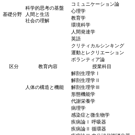
コミュニケーション論
科学的思考の基盤
心理学
基礎分野
人間と生活
教育学
社会の理解
環境科学
人間発達学
英語
クリティカルシンキング
運動とレクリエーション
ボランティア論
区分
教育内容
授業科目
解剖生理学Ⅰ
解剖生理学Ⅱ
人体の構造と機能
解剖生理学Ⅲ
形態機能学
代謝栄養学
病理学
感染症と微生物学
疾病論Ⅰ 呼吸器
疾病論Ⅱ 循環器