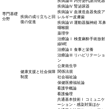
疾病論Ⅲ 内分泌代謝消化器
疾病論Ⅳ 腎泌尿器
疾病論Ⅴ 血液造血器免疫ア
専門基礎
疾病の成り立ちと回
レルギー皮膚歯
分野
復の促進
疾病論Ⅵ 運動器脳神経 耳鼻
咽喉眼
薬理学
治療論Ⅰ 検査麻酔手術放射
線ME
治療論Ⅱ 食事と栄養
治療論Ⅲ リハビリテーショ
ン
公衆衛生学
関係法規
健康支援と社会保障
制度
社会福祉論
保健医療福祉論
看護学概論
看護倫理
共通基本技術Ⅰ コミュニケ
ーション・感染対策ほか